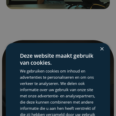
×
Deze website maakt gebruik
Elke maand op de hoogte
van cookies.
blijven
We gebruiken cookies om inhoud en
advertenties te personaliseren en om ons
met de Tax Square
verkeer te analyseren. We delen ook
informatie over uw gebruik van onze site
nieuwsbrief
met onze advertentie- en analysepartners,
die deze kunnen combineren met andere
informatie die u aan hen heeft verstrekt of
Fiscale wetgeving en praktijk wijzigen
die zij hebben verzameld door uw gebruik