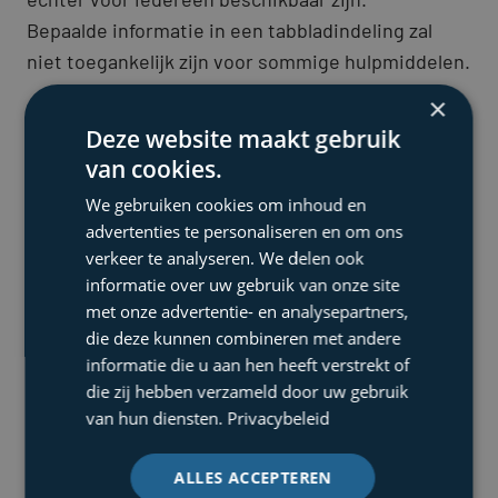
Bepaalde informatie in een tabbladindeling zal
niet toegankelijk zijn voor sommige hulpmiddelen.
×
Contactgegevens
Deze website maakt gebruik
Heb je vragen of opmerkingen over de
van cookies.
toegankelijkheid van onze website/toepassing,
neem dan contact met ons op via:
We gebruiken cookies om inhoud en
advertenties te personaliseren en om ons
Ons contactformulier of via
verkeer te analyseren. We delen ook
kurt.de.haen@taxsquare.be
informatie over uw gebruik van onze site
met onze advertentie- en analysepartners,
Deze verklaring werd opgesteld op
16/12/2025
.
die deze kunnen combineren met andere
De laatste herziening van de verklaring vond
informatie die u aan hen heeft verstrekt of
plaats op
16/12/2025
.
die zij hebben verzameld door uw gebruik
van hun diensten.
Privacybeleid
ALLES ACCEPTEREN