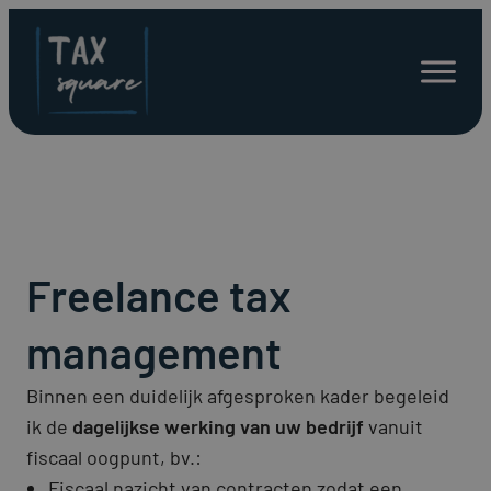
Spring
naar
Open
inhoud
menu
Freelance tax
management
Binnen een duidelijk afgesproken kader begeleid
ik de
dagelijkse werking van uw bedrijf
vanuit
fiscaal oogpunt, bv.:
Fiscaal nazicht van contracten zodat een