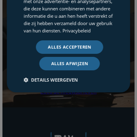
met onze advertentie- en analysepartners,
die deze kunnen combineren met andere
met de Tax Square
informatie die u aan hen heeft verstrekt of
nieuwsbrief
die zij hebben verzameld door uw gebruik
van hun diensten.
Privacybeleid
Fiscale wetgeving en praktijk wijzigen
ALLES ACCEPTEREN
constant en hebben een structurele impact
op uw kosten, opbrengsten en cashflow;
ALLES AFWIJZEN
zowel zakelijk als privé. U heeft dus alle belang
bij periodieke relevante tax updates.
DETAILS WEERGEVEN
Lees de nieuwsbrieven