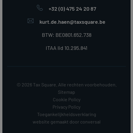
+32 (0) 475 24 20 87
kurt.de.haen@taxsquare.be
BTW: BE0801.652.738
ITAA lid 10.295.841
© 2026 Tax Square. Alle rechten voorbehouden.
Sitemap
Cookie Policy
Privacy Policy
Toegankelijkheidsverklaring
website gemaakt door
conversal