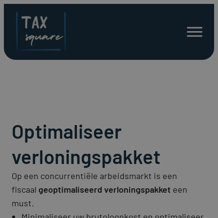
Spring
naar
Open
inhoud
menu
Optimaliseer
verloningspakket
Op een concurrentiële arbeidsmarkt is een
fiscaal
geoptimaliseerd verloningspakket
een
must.
Minimaliseer uw brutoloonkost en optimaliseer