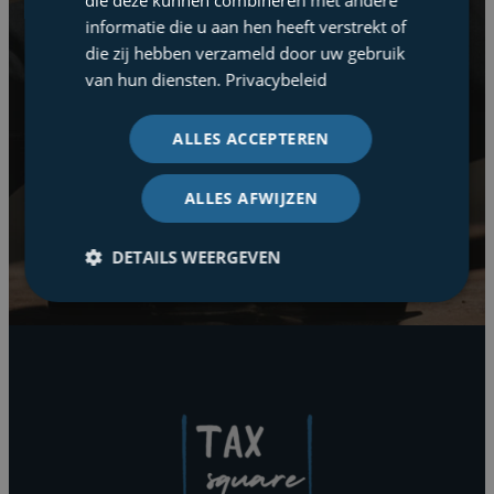
die deze kunnen combineren met andere
nieuwsbrief
informatie die u aan hen heeft verstrekt of
die zij hebben verzameld door uw gebruik
van hun diensten.
Privacybeleid
Fiscale wetgeving en praktijk wijzigen
constant en hebben een structurele impact
ALLES ACCEPTEREN
op uw kosten, opbrengsten en cashflow;
zowel zakelijk als privé. U heeft dus alle belang
ALLES AFWIJZEN
bij periodieke relevante tax updates.
DETAILS WEERGEVEN
Lees de nieuwsbrieven